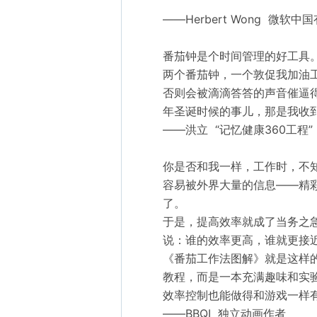
——Herbert Wong  
番茄钟是个时间管理的好工具
两个番茄钟，一个敦促我加油
否则会被滴滴答答的声音催逼
年圣诞时候的事儿，那是我收到
——洪立  “记忆健康360工程”（w
你是否和我一样，工作时，不
容易被外界大量的信息——精
了。

于是，提高效率就成了当务之
说：谁的效率更高，谁就更接近
《番茄工作法图解》就是这样
教程，而是一本充满趣味和实验
效率控制也能做得和游戏一样有
——BBQI  独立动画作者