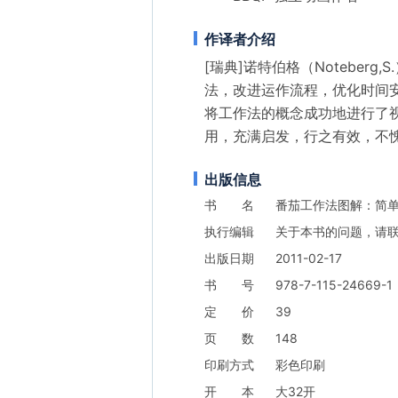
作译者介绍
[瑞典]诺特伯格（Notebe
法，改进运作流程，优化时间
将工作法的概念成功地进行了
用，充满启发，行之有效，不
出版信息
书
名
番茄工作法图解：简
执
行
编
辑
关于本书的问题，请
出
版
日
期
2011-02-17
书
号
978-7-115-24669-1
定
价
39
页
数
148
印
刷
方
式
彩色印刷
开
本
大32开