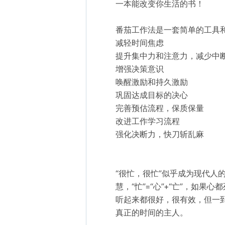
一本能改变你生活的书！

番茄工作法是一套简单的工具
减轻时间焦虑

提升集中力和注意力，减少中断
增强决策意识

唤醒激励和持久激励

巩固达成目标的决心

完善预估流程，保质保量

改进工作学习流程

强化决断力，快刀斩乱麻

“很忙，很忙”似乎成为现代人
慧，“忙”=“心”+“亡”，
听起来都很好，很有效，但一
真正的时间的主人。
