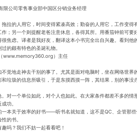
微软中国有限公司零售事业部中国区分销业务经理

。拖拉的人用它，时间变得紧凑高效；勤奋的人用它，工作变得
工作；另一个则提醒老爸注意休息，各得其所。用番茄钟前可要
得很焦虑。译者是我好友，翻译这本小书完全出自兴趣。看到他
过的颇有特色的圣诞礼物。

ww.memory360.org）主任

知不觉地走神去干别的事了。尤其是面对电脑时，坐在网络世界
彩和垃圾的信息所吸引，于是东摸西摸一阵，其结果，别的事没
急。对一个单位如此，对个人也如此。在大家条件都差不多的情
成功。

的一本关于效率的好书——听书名就知道，这不是QC、企管那些
性的书。

趣吗？我们不妨一起看看吧！
