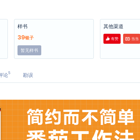
样书
其他渠道
39
银子
有赞
当当
暂无样书
5
评论
勘误