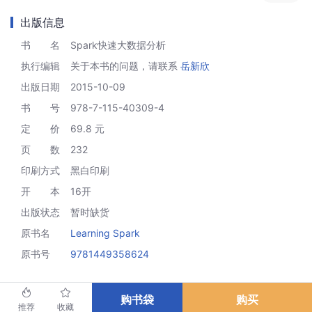
出版信息
Patrick Wendell是Databricks联合创始人，也是Apache Spark
项目技术专家。他还负责维护Spark核心引擎的几个子系统。
书 名
Spark快速大数据分析
Matei Zaharia是Databricks的CTO，同时也是Apache Spark项
执行编辑
关于本书的问题，请联系
岳新欣
目发起人以及Apache基金会副主席。
出版日期
2015-10-09
书 号
978-7-115-40309-4
定 价
69.8 元
页 数
232
印刷方式
黑白印刷
开 本
16开
出版状态
暂时缺货
原书名
Learning Spark
原书号
9781449358624
购书袋
购买
推荐
收藏