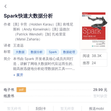
Spark快速大数据分析
作者
[美] 卡劳（Holden Karau）[美] 肯维尼
斯科（Andy Konwinski）[美] 温德尔
（Patrick Wendell）[加] 扎哈里亚
（Matei Zaharia）
译者
王道远
标签
大数据
数据分析
Spark
数据处理
阅读
38.3K
简介
本书由 Spark 开发者及核心成员共同打
推荐
24
造，讲解了网络大数据时代应运而生的、
能高效迅捷地分析处理数据的工具——
Spark，它带领读者快速掌握用 Spark 收
+ 展开
集、计算、简化和保存海量数据的方法，
学会交互、迭代和增量式分析，解决分
区、数据本地化和自定义序列化等问题。
电子书
29.99 元
pdf
纸质书
暂时缺货
暂无样书
刮刮卡
暂无样章
推送mobi