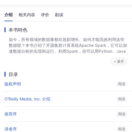
介绍
相关内容
评价
勘误
本书特色
如今，所有领域的数据量都在急剧增长。如何才能高效利用这些
数据呢？本书介绍了开源集群计算系统Apache Spark，它可以加
速数据分析的实现和运行。利用Spark，你可以用Python、Java
以及Scala的简易API来快速操控大规模数据集。
+ 展开
本书由Spark开发者编写，可以让数据科学家和工程师即刻上手。
目录
你能学到如何使用简短的代码实现复杂的并行作业，还能了解从
简单的批处理作业到流处理以及机器学习等应用。
版权声明
阅读
O'Reilly Media, Inc. 介绍
阅读
推荐序
阅读
译者序
阅读