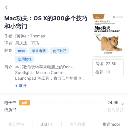
Mac功夫：OS X的300多个技巧
和小窍门
作者
[英]Keir Thomas
译者
周庆成、万琦
标签
mac
苹果电脑
使用技巧
使用捷径
阅读
22.8K
简介
本书教你玩转苹果电脑上的Dock、
推荐
10
Spotlight、Mission Control、
Launchpad 等工具，将自己的苹果电脑
功能发挥到极致。书中介绍的很多小窍门
+ 展开
和技巧甚至从未正式公开过。 本书面向
苹果电脑爱好者、IT 从业人员、专业设计
师、动画设计师、商务人士，等等。
电子书
24.99 元
pdf
纸质书
暂时缺货
暂无样书
刮刮卡
暂无样章
推送mobi