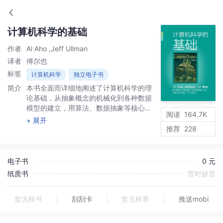
计算机科学的基础
作者
Al Aho ,Jeff Ullman
译者
傅尔也
标签
计算机科学
独立电子书
简介
本书全面而详细地阐述了计算机科学的理
论基础，从抽象概念的机械化到各种数据
模型的建立，用算法、数据抽象等核心思
阅读
164.7K
想贯穿各个主题，很好地兼顾了学科广度
+ 展开
和主题深度，帮助读者培养计算机领域的
推荐
228
大局观，学习真正的计算机科学。
电子书
0 元
纸质书
暂时缺货
暂无样书
刮刮卡
暂无样章
推送mobi