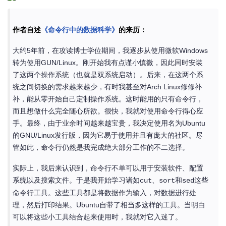
作者自述
《命令行中的数据科学》
的来历：
大约5年前，在攻读博士学位期间，我逐步从使用微软Windows
转为使用GUN/Linux。刚开始我有点谨小慎微，因此同时安装
了这两个操作系统（也就是双系统启动）。后来，在这两个系
统之间切换的需求越来越少，有时我甚至对Arch Linux修修补
补，能从零开始自己定制操作系统。这时能用的只有命令行，
而且想做什么完全随心所欲。很快，我就对使用命令行得心应
手。最终，由于业余时间越来越宝贵，我决定使用名为Ubuntu
的GNU/Linux发行版，因为它易于使用并且有庞大的社区。尽
管如此，命令行仍然是我完成绝大部分工作的不二选择。
实际上，我后来认识到，命令行不单可以用于安装软件、配置
系统以及搜索文件。于是我开始学习诸如
、
和
这些
cut
sort
sed
命令行工具。这些工具都是将数据作为输入，对数据进行处
理，然后打印结果。Ubuntu自带了相当多这样的工具。当明白
可以将这些小工具结合起来使用时，我就对它入迷了。