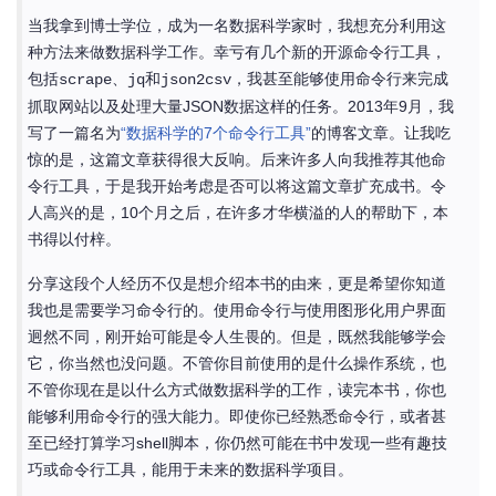
当我拿到博士学位，成为一名数据科学家时，我想充分利用这
种方法来做数据科学工作。幸亏有几个新的开源命令行工具，
包括
、
和
，我甚至能够使用命令行来完成
scrape
jq
json2csv
抓取网站以及处理大量JSON数据这样的任务。2013年9月，我
写了一篇名为
“数据科学的7个命令行工具”
的博客文章。让我吃
惊的是，这篇文章获得很大反响。后来许多人向我推荐其他命
令行工具，于是我开始考虑是否可以将这篇文章扩充成书。令
人高兴的是，10个月之后，在许多才华横溢的人的帮助下，本
书得以付梓。
分享这段个人经历不仅是想介绍本书的由来，更是希望你知道
我也是需要学习命令行的。使用命令行与使用图形化用户界面
迥然不同，刚开始可能是令人生畏的。但是，既然我能够学会
它，你当然也没问题。不管你目前使用的是什么操作系统，也
不管你现在是以什么方式做数据科学的工作，读完本书，你也
能够利用命令行的强大能力。即使你已经熟悉命令行，或者甚
至已经打算学习shell脚本，你仍然可能在书中发现一些有趣技
巧或命令行工具，能用于未来的数据科学项目。